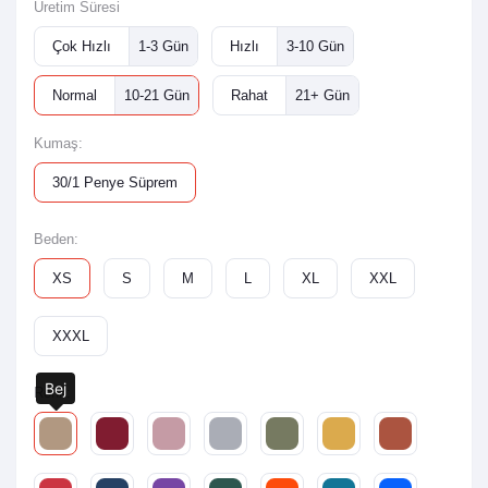
Üretim Süresi
Çok Hızlı
1-3 Gün
Hızlı
3-10 Gün
Normal
10-21 Gün
Rahat
21+ Gün
Kumaş:
30/1 Penye Süprem
Beden:
XS
S
M
L
XL
XXL
XXXL
Bej
Renk: