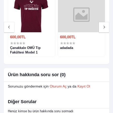
600,00TL
600,00TL
6
Çanakkale OMÜ Tip
adadada
Ç
Fakültesi Model 1
1
Ürün hakkında soru sor (0)
Sorunuzu göndermek için
Oturum Aç
ya da
Kayıt Ol
Diğer Sorular
Henüz kimse bu ürün hakkında soru sormadı