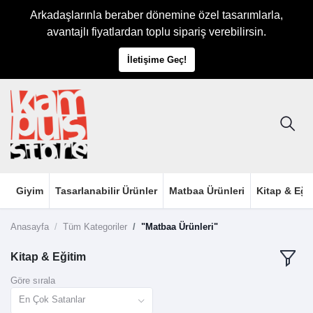
Arkadaşlarınla beraber dönemine özel tasarımlarla,
avantajlı fiyatlardan toplu sipariş verebilirsin.
İletişime Geç!
Giyim
Tasarlanabilir Ürünler
Matbaa Ürünleri
Kitap & Eği
Anasayfa
Tüm Kategoriler
"Matbaa Ürünleri"
Kitap & Eğitim
Göre sırala
En Çok Satanlar