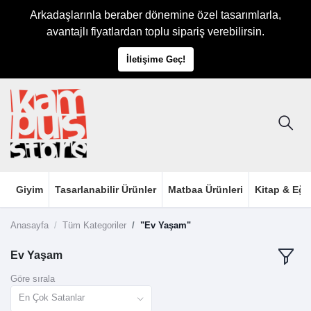
Arkadaşlarınla beraber dönemine özel tasarımlarla,
avantajlı fiyatlardan toplu sipariş verebilirsin.
İletişime Geç!
Giyim
Tasarlanabilir Ürünler
Matbaa Ürünleri
Kitap & Eği
Anasayfa
Tüm Kategoriler
"Ev Yaşam"
Ev Yaşam
Göre sırala
En Çok Satanlar