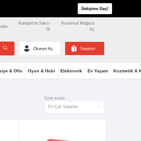
İletişime Geç!
Kampüs'te Satıcı
Kurumsal Mağaza
malar
Ol
Aç
Oturum Aç
Sepetim
siye & Ofis
Oyun & Hobi
Elektronik
Ev Yaşam
Kozmetik & K
Göre sırala
En Çok Satanlar