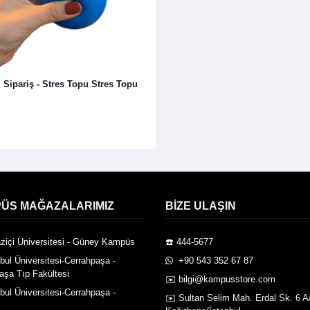
 Sipariş - Stres Topu Stres Topu
ÜS MAĞAZALARIMIZ
BIZE ULAŞIN
ziçi Üniversitesi - Güney Kampüs
☎️ 444-5677
nbul Üniversitesi-Cerrahpaşa -
️ +90 543 352 67 87
aşa Tıp Fakültesi
✉️ bilgi@kampusstore.com
nbul Üniversitesi-Cerrahpaşa -
✉️ Sultan Selim Mah. Erdal Sk. 6 A