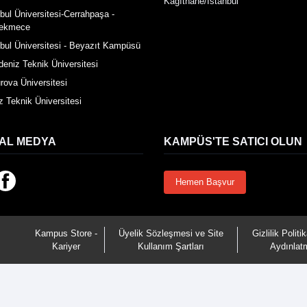
Kağıthane/İstanbul
nbul Üniversitesi-Cerrahpaşa -
ekmece
nbul Üniversitesi - Beyazıt Kampüsü
deniz Teknik Üniversitesi
rova Üniversitesi
z Teknik Üniversitesi
AL MEDYA
KAMPÜS'TE SATICI OLUN
Hemen Başvur
Kampus Store -
Üyelik Sözleşmesi ve Site
Gizlilik Poli
Kariyer
Kullanım Şartları
Aydınlat