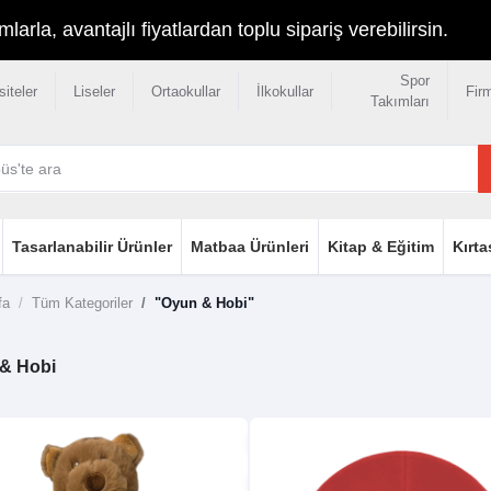
rla, avantajlı fiyatlardan toplu sipariş verebilirsin.
Spor
siteler
Liseler
Ortaokullar
İlkokullar
Fir
Takımları
Tasarlanabilir Ürünler
Matbaa Ürünleri
Kitap & Eğitim
Kırta
fa
Tüm Kategoriler
"Oyun & Hobi"
& Hobi