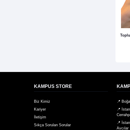
Toplu
KAMPUS STORE
KAMP
Biz Kimiz
📍 Boğa
Kariyer
📍 İsta
Cerrahp
İletişim
📍 İsta
Sıkça Sorulan Sorular
Avcılar