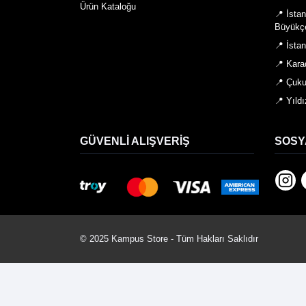
Ürün Kataloğu
📍 İsta
Büyükç
📍 İsta
📍 Kara
📍 Çuku
📍 Yıldı
GÜVENLI ALIŞVERIŞ
SOSY
© 2025 Kampus Store - Tüm Hakları Saklıdır