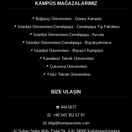
KAMPÜS MAĞAZALARIMIZ
📍 Boğaziçi Üniversitesi - Güney Kampüs
📍 İstanbul Üniversitesi-Cerrahpaşa - Cerrahpaşa Tıp Fakültesi
📍 İstanbul Üniversitesi-Cerrahpaşa - Avcılar
📍 İstanbul Üniversitesi-Cerrahpaşa - Büyükçekmece
📍 İstanbul Üniversitesi - Beyazıt Kampüsü
📍 Karadeniz Teknik Üniversitesi
📍 Çukurova Üniversitesi
📍 Yıldız Teknik Üniversitesi
BIZE ULAŞIN
☎️ 444-5677
️ +90 543 352 67 87
✉️ bilgi@kampusstore.com
✉️ Sultan Selim Mah. Erdal Sk. 6 A/ 34000 Kağıthane/İstanbul