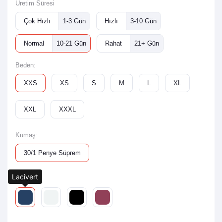
Üretim Süresi
Çok Hızlı
1-3 Gün
Hızlı
3-10 Gün
Normal
10-21 Gün
Rahat
21+ Gün
Beden:
XXS
XS
S
M
L
XL
XXL
XXXL
Kumaş:
30/1 Penye Süprem
Lacivert
Renk: