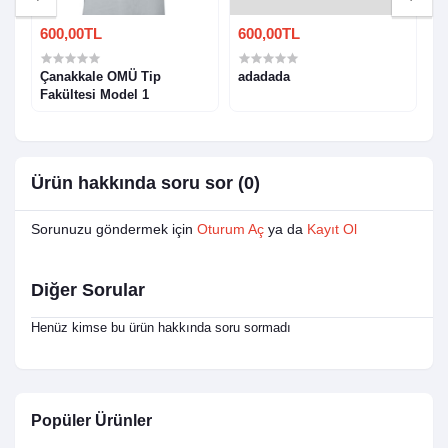
600,00TL
600,00TL
6
Çanakkale OMÜ Tip
adadada
Is
Fakültesi Model 1
C
N
F
Ürün hakkında soru sor (0)
Sorunuzu göndermek için
Oturum Aç
ya da
Kayıt Ol
Diğer Sorular
Henüz kimse bu ürün hakkında soru sormadı
Popüler Ürünler