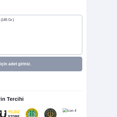
(145 Gr.)
in adet giriniz.
rin Tercihi