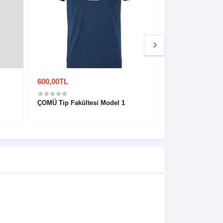
600,00TL
600,00TL
ÇOMÜ Tip Fakültesi Model 1
Istanbul Ünivers
Florence Nightin
Fakültesi Model 