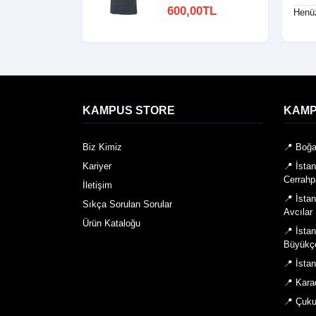
600,00TL
Henüz
KAMPUS STORE
KAMP
Biz Kimiz
📍 Boğa
Kariyer
📍 İsta
Cerrahp
İletişim
📍 İsta
Sıkça Sorulan Sorular
Avcılar
Ürün Kataloğu
📍 İsta
Büyükç
📍 İsta
📍 Kara
📍 Çuku