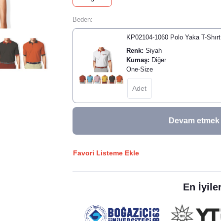
Beden:
KP02104-1060 Polo Yaka T-Shırt 
Renk:
Siyah
Kumaş:
Diğer
One-Size
Devam etmek iç
Favori Listeme Ekle
En İyile