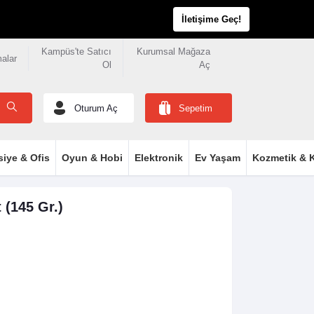
İletişime Geç!
Kampüs'te Satıcı
Kurumsal Mağaza
malar
Ol
Aç
Oturum Aç
Sepetim
siye & Ofis
Oyun & Hobi
Elektronik
Ev Yaşam
Kozmetik & K
 (145 Gr.)