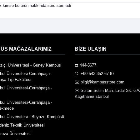
 kimse bu ürün hakkında soru sormadı
ÜS MAĞAZALARIMIZ
BIZE ULAŞIN
ziçi Üniversitesi - Güney Kampüs
☎️ 444-5677
nbul Üniversitesi-Cerrahpaşa -
️ +90 543 352 67 87
aşa Tıp Fakültesi
✉️ bilgi@kampusstore.com
nbul Üniversitesi-Cerrahpaşa -
✉️ Sultan Selim Mah. Erdal Sk. 6 A
Kağıthane/İstanbul
nbul Üniversitesi-Cerrahpaşa -
ekmece
nbul Üniversitesi - Beyazıt Kampüsü
deniz Teknik Üniversitesi
rova Üniversitesi