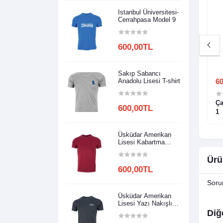
Istanbul Üniversitesi-
Cerrahpasa Model 9
600,00TL
Sakıp Sabancı
0,00TL
Anadolu Lisesi T-shirt
60
ye T-Shırt (125
KP02104-1061 V Yaka T-Shırt (145
Ça
600,00TL
Gr.)
1
Üsküdar Amerikan
Lisesi Kabartma
Baskılı
Ürü
600,00TL
Soru
Üsküdar Amerikan
Lisesi Yazı Nakışlı
Model 2
Diğ