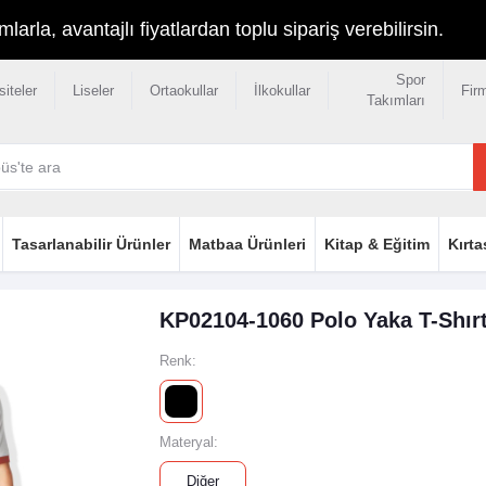
rla, avantajlı fiyatlardan toplu sipariş verebilirsin.
Spor
siteler
Liseler
Ortaokullar
İlkokullar
Fir
Takımları
Tasarlanabilir Ürünler
Matbaa Ürünleri
Kitap & Eğitim
Kırta
KP02104-1060 Polo Yaka T-Shırt
Renk:
Materyal:
Diğer